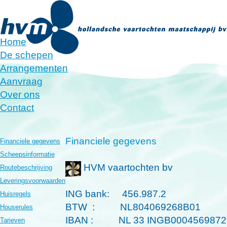
Home
De schepen
Arrangementen
Aanvraag
Over ons
Contact
Financiele gegevens
Financiele gegevens
Scheepsinformatie
HVM vaartochten bv
Routebeschrijving
Leveringsvoorwaarden
ING bank: 456.987.2
Huisregels
BTW : NL804069268B01
Houserules
IBAN : NL 33 INGB0004569872
Tarieven