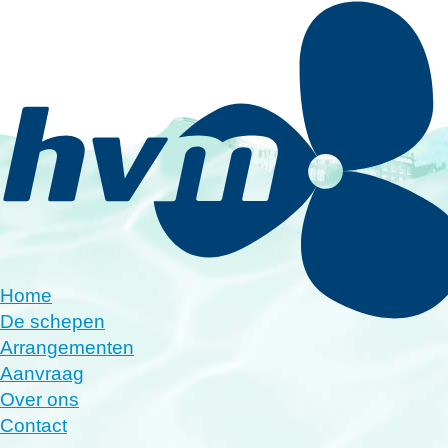
Home
De schepen
Arrangementen
Aanvraag
Over ons
Contact