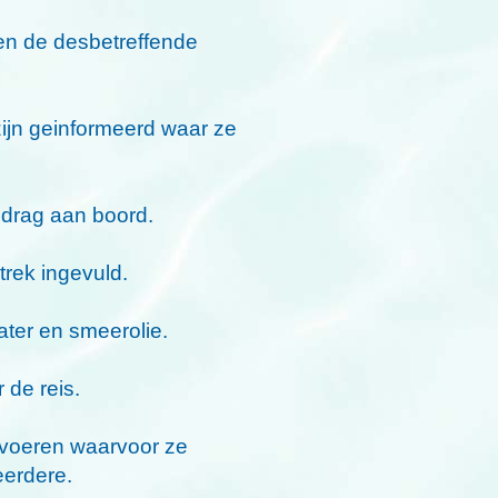
ien de desbetreffende
zijn geinformeerd waar ze
edrag aan boord.
rek ingevuld.
ater en smeerolie.
 de reis.
tvoeren waarvoor ze
eerdere.