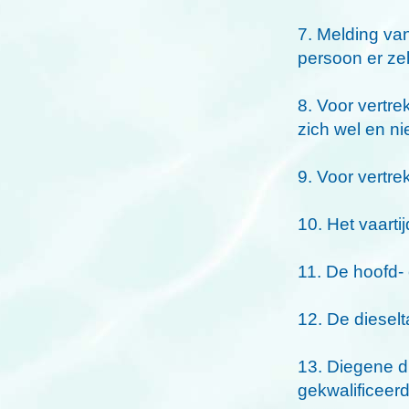
7. Melding van
persoon er zel
8. Voor vertr
zich wel en n
9. Voor vertr
10. Het vaart
11. De hoofd-
12. De diesel
13. Diegene d
gekwalificeerd