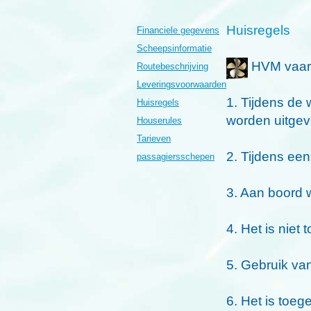
Huisregels
Financiele gegevens
Scheepsinformatie
HVM vaart
Routebeschrijving
Leveringsvoorwaarden
1. Tijdens de
Huisregels
worden uitgev
Houserules
Tarieven
2. Tijdens ee
passagiersschepen
3. Aan boord 
4. Het is niet
5. Gebruik van
6. Het is toeg